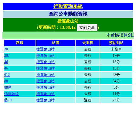
行動查詢系統
查詢公車動態資訊
捷運象山站
(更新時間：
13:08:12
)
本網站8月9
路線
站牌
去返程
預估到站
20
捷運象山站
去程
未發車
207
捷運象山站
去程
17分
46
捷運象山站
返程
13分
46
捷運象山站
去程
13分
612
捷運象山站
去程
23分
88
捷運象山站
去程
34分
88區
捷運象山站
去程
5分
信義幹線
捷運象山站
去程
11分
藍10
捷運象山站
返程
25分