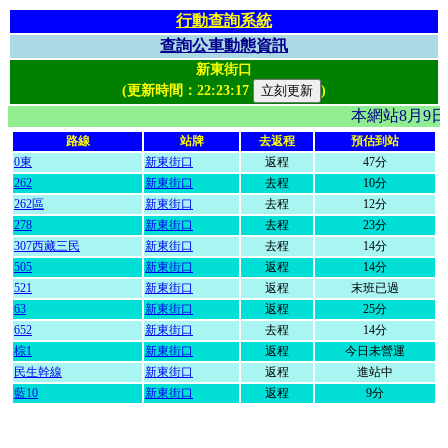
行動查詢系統
查詢公車動態資訊
新東街口
(更新時間：
22:23:17
)
本網站8月9
路線
站牌
去返程
預估到站
0東
新東街口
返程
47分
262
新東街口
去程
10分
262區
新東街口
去程
12分
278
新東街口
去程
23分
307西藏三民
新東街口
去程
14分
505
新東街口
返程
14分
521
新東街口
返程
末班已過
63
新東街口
返程
25分
652
新東街口
去程
14分
棕1
新東街口
返程
今日未營運
民生幹線
新東街口
返程
進站中
藍10
新東街口
返程
9分