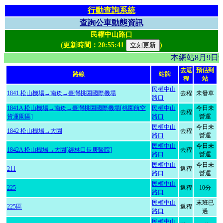
行動查詢系統
查詢公車動態資訊
民權中山路口
(更新時間：
20:55:41
)
本網站8月9日
去返
預估到
路線
站牌
程
站
民權中山
1841 松山機場→南崁→臺灣桃園國際機場
去程
未發車
路口
1841A 松山機場→南崁→臺灣桃園國際機場[桃園航空
民權中山
今日未
去程
貨運園區]
路口
營運
民權中山
今日未
1842 松山機場→大園
去程
路口
營運
民權中山
今日未
1842A 松山機場→大園[經林口長庚醫院]
去程
路口
營運
民權中山
今日未
211
返程
路口
營運
民權中山
225
返程
10分
路口
民權中山
末班已
225區
返程
路口
過
民權中山