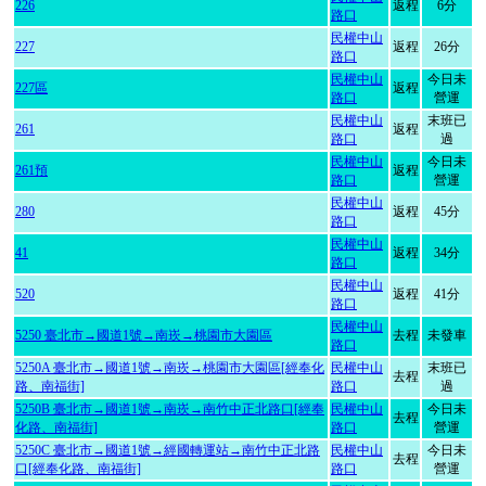
226
返程
6分
路口
民權中山
227
返程
26分
路口
民權中山
今日未
227區
返程
路口
營運
民權中山
末班已
261
返程
路口
過
民權中山
今日未
261預
返程
路口
營運
民權中山
280
返程
45分
路口
民權中山
41
返程
34分
路口
民權中山
520
返程
41分
路口
民權中山
5250 臺北市→國道1號→南崁→桃園市大園區
去程
未發車
路口
5250A 臺北市→國道1號→南崁→桃園市大園區[經奉化
民權中山
末班已
去程
路、南福街]
路口
過
5250B 臺北市→國道1號→南崁→南竹中正北路口[經奉
民權中山
今日未
去程
化路、南福街]
路口
營運
5250C 臺北市→國道1號→經國轉運站→南竹中正北路
民權中山
今日未
去程
口[經奉化路、南福街]
路口
營運