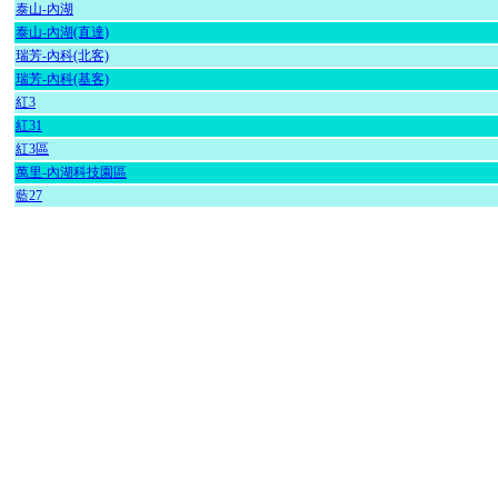
泰山-內湖
泰山-內湖(直達)
瑞芳-內科(北客)
瑞芳-內科(基客)
紅3
紅31
紅3區
萬里-內湖科技園區
藍27