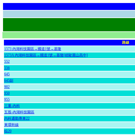
路線
1573 內湖科技園區→國道1號→基隆
1573A 內湖科技園區→國道1號→基隆[繞駛麗山高中]
552
556
645
645副
902
950
955
三重-內科
五股-內湖科技園區
內科通勤專車22
東環幹線
棕20