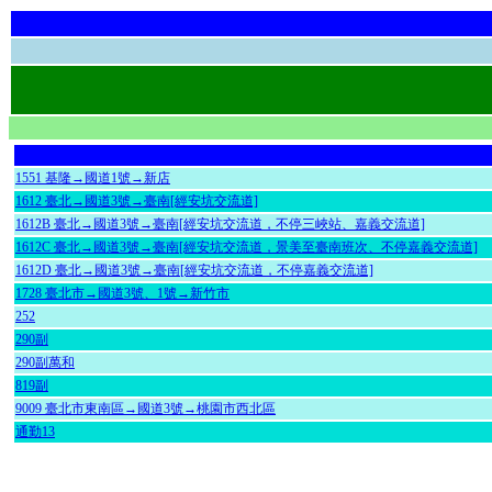
1551 基隆→國道1號→新店
1612 臺北→國道3號→臺南[經安坑交流道]
1612B 臺北→國道3號→臺南[經安坑交流道，不停三峽站、嘉義交流道]
1612C 臺北→國道3號→臺南[經安坑交流道，景美至臺南班次、不停嘉義交流道]
1612D 臺北→國道3號→臺南[經安坑交流道，不停嘉義交流道]
1728 臺北市→國道3號、1號→新竹市
252
290副
290副萬和
819副
9009 臺北市東南區→國道3號→桃園市西北區
通勤13