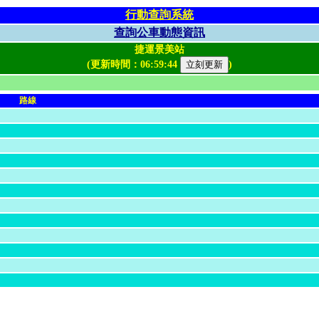
行動查詢系統
查詢公車動態資訊
捷運景美站
(更新時間：
06:59:44
)
路線