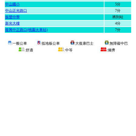
中山國小
5分
中山正光路口
7分
振聲中學
將到站
新光大樓
4分
復興中正路口(桃園火車站)
7分
:一般公車
:低地板公車
:大復康巴士
:無障礙中巴
:舒適
:中等
:擁擠