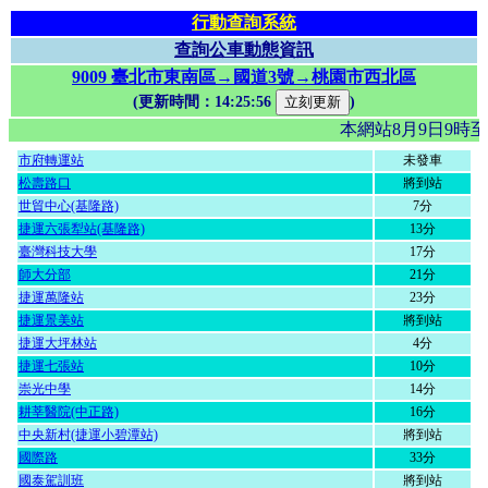
行動查詢系統
查詢公車動態資訊
9009 臺北市東南區→國道3號→桃園市西北區
(更新時間：
14:25:56
)
本網站8月9日9時
市府轉運站
未發車
松壽路口
將到站
世貿中心(基隆路)
7分
捷運六張犁站(基隆路)
13分
臺灣科技大學
17分
師大分部
21分
捷運萬隆站
23分
捷運景美站
將到站
捷運大坪林站
4分
捷運七張站
10分
崇光中學
14分
耕莘醫院(中正路)
16分
中央新村(捷運小碧潭站)
將到站
國際路
33分
國泰駕訓班
將到站