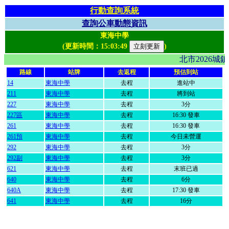
行動查詢系統
查詢公車動態資訊
東海中學
(更新時間：
15:03:49
)
北市2026
路線
站牌
去返程
預估到站
14
東海中學
去程
進站中
211
東海中學
去程
將到站
227
東海中學
去程
3分
227區
東海中學
去程
16:30 發車
261
東海中學
去程
16:30 發車
261預
東海中學
去程
今日未營運
292
東海中學
去程
3分
292副
東海中學
去程
3分
621
東海中學
去程
末班已過
640
東海中學
去程
6分
640A
東海中學
去程
17:30 發車
641
東海中學
去程
16分