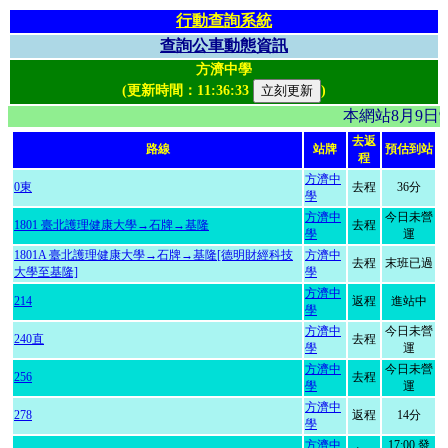
行動查詢系統
查詢公車動態資訊
方濟中學
(更新時間：
11:36:33
)
本網站8月9日
去返
路線
站牌
預估到站
程
方濟中
0東
去程
36分
學
方濟中
今日未營
1801 臺北護理健康大學→石牌→基隆
去程
學
運
1801A 臺北護理健康大學→石牌→基隆[德明財經科技
方濟中
去程
末班已過
大學至基隆]
學
方濟中
214
返程
進站中
學
方濟中
今日未營
240直
去程
學
運
方濟中
今日未營
256
去程
學
運
方濟中
278
返程
14分
學
方濟中
17:00 發