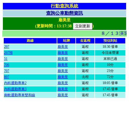
行動查詢系統
查詢公車動態資訊
廟美里
(更新時間：
13:17:38
)
８／１３演習
路線
站牌
去返程
預估到站
297
廟美里
返程
18:30 發車
297預
廟美里
返程
今日未營運
51
廟美里
返程
末班已過
706
廟美里
返程
10分
707
廟美里
返程
23分
897
廟美里
去程
72分
內科通勤專車2
廟美里
返程
18:05 發車
內科通勤專車3
廟美里
返程
17:45 發車
南軟通勤專車雙和線
廟美里
返程
17:45 發車