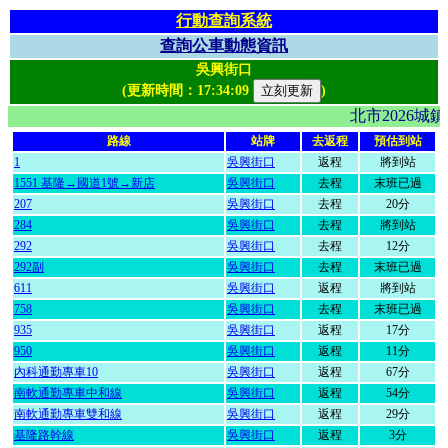
行動查詢系統
查詢公車動態資訊
吳興街口
(更新時間：
17:34:09
)
北市2026
路線
站牌
去返程
預估到站
1
吳興街口
返程
將到站
1551 基隆→國道1號→新店
吳興街口
去程
末班已過
207
吳興街口
去程
20分
284
吳興街口
去程
將到站
292
吳興街口
去程
12分
292副
吳興街口
去程
末班已過
611
吳興街口
返程
將到站
758
吳興街口
去程
末班已過
935
吳興街口
返程
17分
950
吳興街口
返程
11分
內科通勤專車10
吳興街口
返程
67分
南軟通勤專車中和線
吳興街口
返程
54分
南軟通勤專車雙和線
吳興街口
返程
29分
基隆路幹線
吳興街口
返程
3分