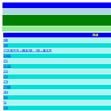
路線
0南
109
1728 新竹市→國道3號、1號→臺北市
236區
251
251區
252
253
278
278區
284
505
52
530