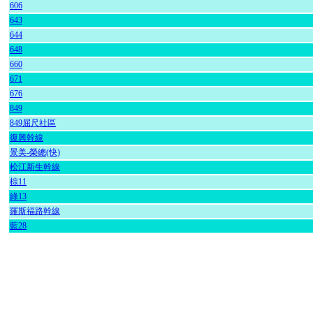
606
643
644
648
660
671
676
849
849屈尺社區
復興幹線
景美-榮總(快)
松江新生幹線
棕11
綠13
羅斯福路幹線
藍28