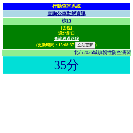
行動查詢系統
查詢公車動態資訊
棕13
[去程]
通北街口
查詢經過路線
(更新時間：
15:08:37
)
北市2026城鎮韌性防空演
35分