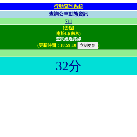
行動查詢系統
查詢公車動態資訊
711
[去程]
南松山(南京)
查詢經過路線
(更新時間：
18:59:10
)
32分