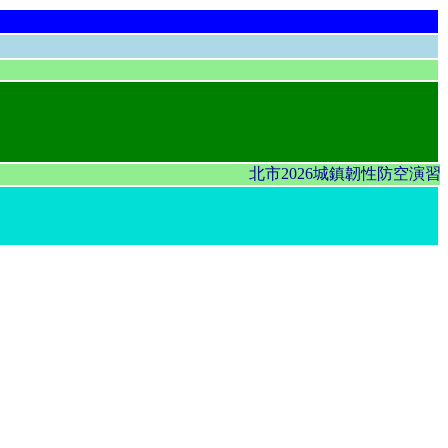
北市2026城鎮韌性防空演