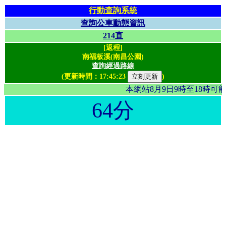
行動查詢系統
查詢公車動態資訊
214直
[返程]
南福板溪(南昌公園)
查詢經過路線
(更新時間：
17:45:23
)
本網站8月9日9時至18時
64分