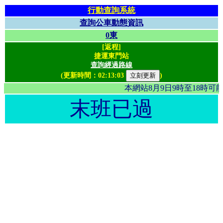
行動查詢系統
查詢公車動態資訊
0東
[返程]
捷運東門站
查詢經過路線
(更新時間：
02:13:03
)
本網站8月9日9時至18時
末班已過