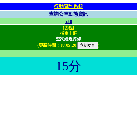
行動查詢系統
查詢公車動態資訊
530
[去程]
指南山莊
查詢經過路線
(更新時間：
18:05:20
)
15分