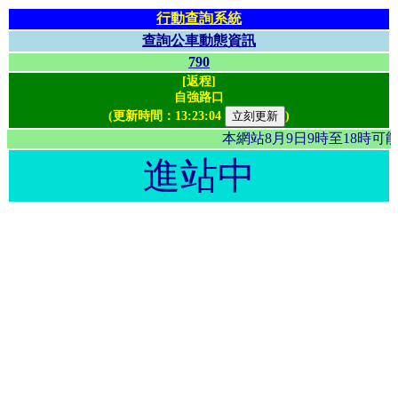
行動查詢系統
查詢公車動態資訊
790
[返程]
自強路口
(更新時間：
13:23:04
)
本網站8月9日9時至18時
進站中