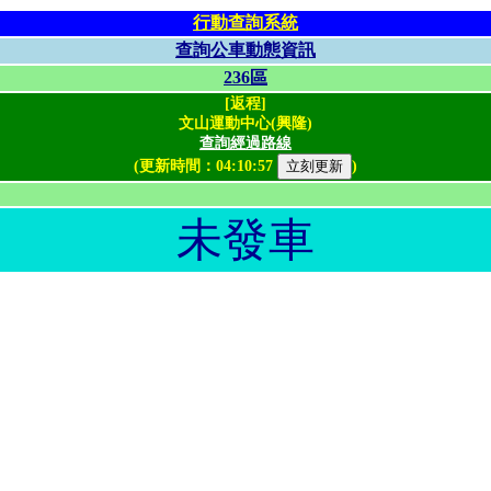
行動查詢系統
查詢公車動態資訊
236區
[返程]
文山運動中心(興隆)
查詢經過路線
(更新時間：
04:10:57
)
未發車