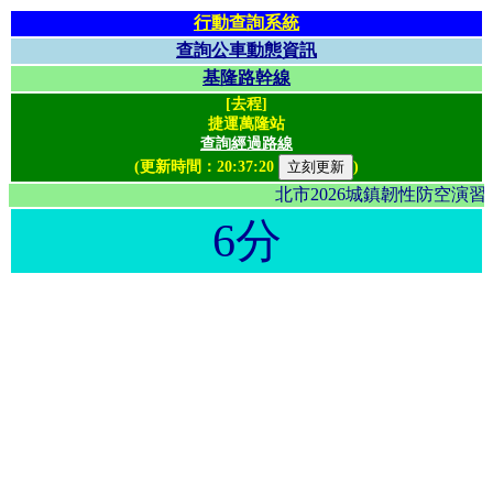
行動查詢系統
查詢公車動態資訊
基隆路幹線
[去程]
捷運萬隆站
查詢經過路線
(更新時間：
20:37:20
)
北市2026城鎮韌性防空演
6分