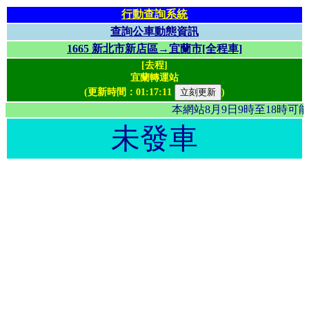
行動查詢系統
查詢公車動態資訊
1665 新北市新店區→宜蘭市[全程車]
[去程]
宜蘭轉運站
(更新時間：
01:17:11
)
本網站8月9日9時至18時
未發車