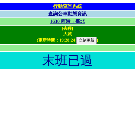
行動查詢系統
查詢公車動態資訊
1630 西港→臺北
[去程]
大城
(更新時間：
19:28:24
)
末班已過