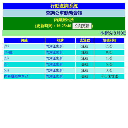
行動查詢系統
查詢公車動態資訊
內湖派出所
(更新時間：
16:25:46
)
本網站8月9
路線
站牌
去返程
預估到站
247
內湖派出所
返程
20分
247區
內湖派出所
返程
80分
267
內湖派出所
返程
16分
28
內湖派出所
去程
55分
552
內湖派出所
返程
38分
內科通勤專車22
內湖派出所
去程
今日未營運