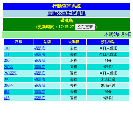
行動查詢系統
查詢公車動態資訊
磺溪底
(更新時間：
17:15:27
)
本網站8月9
路線
站牌
去返程
預估到站
109
磺溪底
去程
今日未營運
111
磺溪底
去程
今日未營運
260
磺溪底
返程
44分
260區
磺溪底
返程
將到站
260區預
磺溪底
返程
今日未營運
303
磺溪底
去程
末班已過
303區
磺溪底
去程
末班已過
681
磺溪底
去程
26分
紅5
磺溪底
返程
將到站