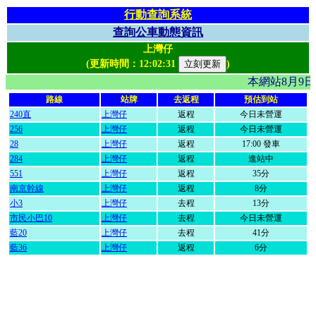
行動查詢系統
查詢公車動態資訊
上灣仔
(更新時間：
12:02:31
)
本網站8月9
路線
站牌
去返程
預估到站
240直
上灣仔
返程
今日未營運
256
上灣仔
返程
今日未營運
28
上灣仔
返程
17:00 發車
284
上灣仔
返程
進站中
551
上灣仔
返程
35分
南京幹線
上灣仔
返程
8分
小3
上灣仔
去程
13分
市民小巴10
上灣仔
去程
今日未營運
藍20
上灣仔
去程
41分
藍36
上灣仔
返程
6分