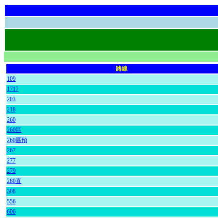
路線
109
1717
203
218
260
260區
260區預
267
277
279
280直
308
556
606