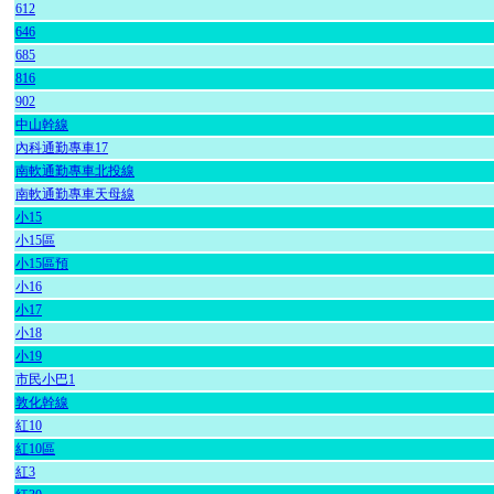
612
646
685
816
902
中山幹線
內科通勤專車17
南軟通勤專車北投線
南軟通勤專車天母線
小15
小15區
小15區預
小16
小17
小18
小19
市民小巴1
敦化幹線
紅10
紅10區
紅3