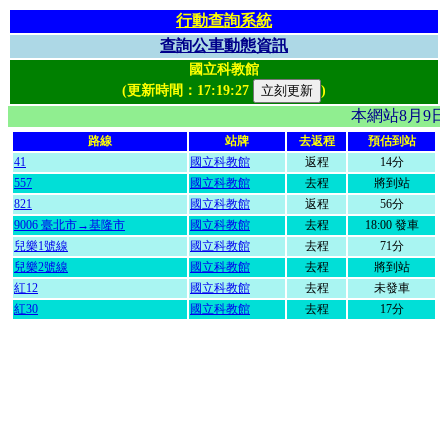
行動查詢系統
查詢公車動態資訊
國立科教館
(更新時間：
17:19:27
)
本網站8月9
路線
站牌
去返程
預估到站
41
國立科教館
返程
14分
557
國立科教館
去程
將到站
821
國立科教館
返程
56分
9006 臺北市→基隆市
國立科教館
去程
18:00 發車
兒樂1號線
國立科教館
去程
71分
兒樂2號線
國立科教館
去程
將到站
紅12
國立科教館
去程
未發車
紅30
國立科教館
去程
17分