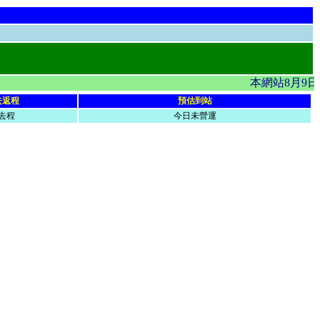
本網站8月9日
去返程
預估到站
去程
今日未營運