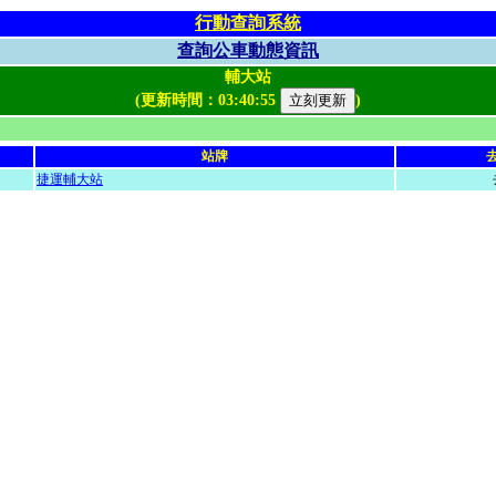
行動查詢系統
查詢公車動態資訊
輔大站
(更新時間：
03:40:55
)
站牌
捷運輔大站