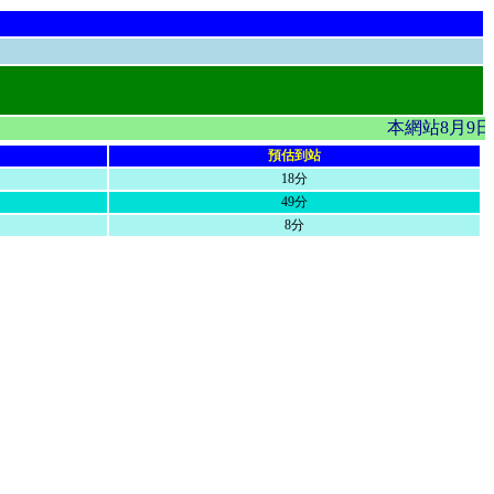
本網站8月9
預估到站
18分
49分
8分