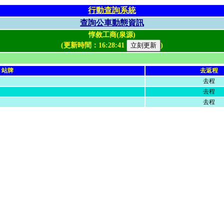
行動查詢系統
查詢公車動態資訊
惇敘工商(泉源)
(更新時間：
16:28:41
)
站牌
去返程
去程
去程
去程