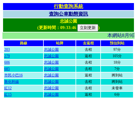
行動查詢系統
查詢公車動態資訊
忠誠公園
(更新時間：
09:33:46
)
本網站8月9
路線
站牌
去返程
預估到站
203
忠誠公園
去程
97分
279
忠誠公園
返程
105分
606
忠誠公園
去程
18分
685
忠誠公園
去程
7分
市民小巴16
忠誠公園
返程
將到站
敦化幹線
忠誠公園
去程
將到站
紅12
忠誠公園
去程
未發車
紅15
忠誠公園
返程
6分