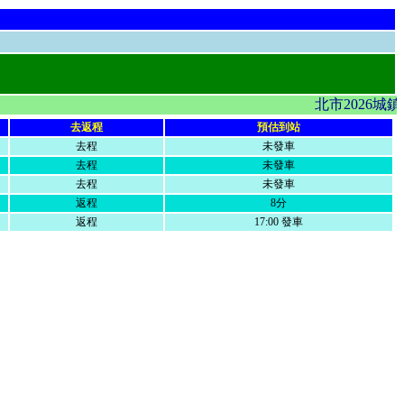
北市2026城
去返程
預估到站
去程
未發車
去程
未發車
去程
未發車
返程
8分
返程
17:00 發車