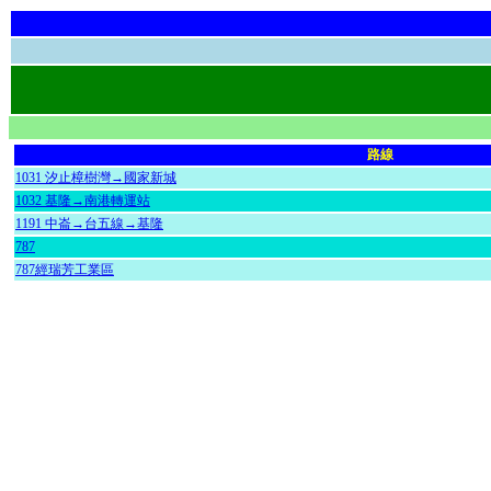
路線
1031 汐止樟樹灣→國家新城
1032 基隆→南港轉運站
1191 中崙→台五線→基隆
787
787經瑞芳工業區