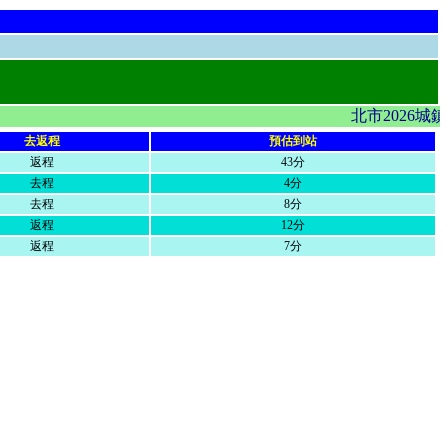
北市2026城
去返程
預估到站
返程
43分
去程
4分
去程
8分
返程
12分
返程
7分