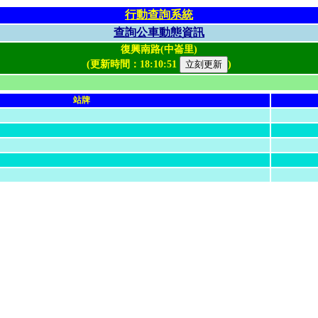
行動查詢系統
查詢公車動態資訊
復興南路(中崙里)
(更新時間：
18:10:51
)
站牌