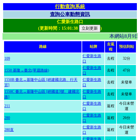
行動查詢系統
查詢公車動態資訊
仁愛新生路口
(更新時間：
15:01:38
)
本網站8月9
去返
路線
站牌
預估到站
程
仁愛新生路
109
去程
32分
口
仁愛新生路
1550 基隆→臺北(單迴路線)
去程
47分
口
1550B 臺北→基隆中山區 [經建國北路、行天
仁愛新生路
去程
未發車
宮]
口
1550C 臺北→基隆中山區 [經國道3號、建國北
仁愛新生路
去程
未發車
路]
口
仁愛新生路
今日未營
211
返程
口
運
仁愛新生路
280
返程
26分
口
仁愛新生路
今日未營
280直
返程
口
運
仁愛新生路