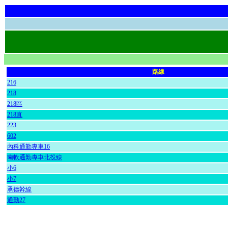
路線
216
218
218區
218直
223
602
內科通勤專車16
南軟通勤專車北投線
小6
小7
承德幹線
通勤27