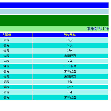
本網站8月9日
去返程
預估到站
去程
27分
去程
33分
去程
17分
去程
末班已過
去程
7分
返程
13:20 發車
去程
末班已過
去程
末班已過
返程
8分
返程
45分
去程
3分
去程
末班已過