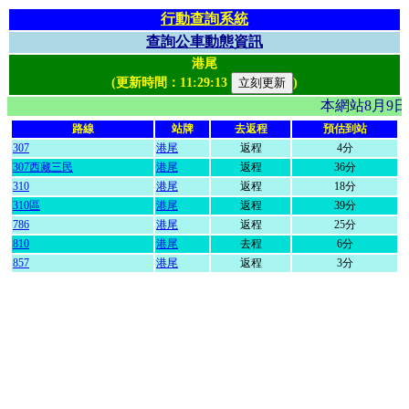
行動查詢系統
查詢公車動態資訊
港尾
(更新時間：
11:29:13
)
本網站8月9
路線
站牌
去返程
預估到站
307
港尾
返程
4分
307西藏三民
港尾
返程
36分
310
港尾
返程
18分
310區
港尾
返程
39分
786
港尾
返程
25分
810
港尾
去程
6分
857
港尾
返程
3分