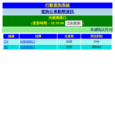
行動查詢系統
查詢公車動態資訊
光復南路口
(更新時間：
18:39:00
)
本網站8月9
路線
站牌
去返程
預估到站
254
光復南路口
去程
10分
282
光復南路口
去程
將到站