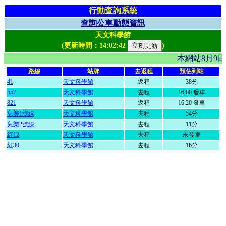
行動查詢系統
查詢公車動態資訊
天文科學館
(更新時間：
14:02:42
)
本網站8月9
路線
站牌
去返程
預估到站
41
天文科學館
返程
38分
557
天文科學館
去程
16:00 發車
821
天文科學館
返程
16:20 發車
兒樂1號線
天文科學館
去程
54分
兒樂2號線
天文科學館
去程
11分
紅12
天文科學館
去程
未發車
紅30
天文科學館
去程
16分