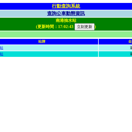
行動查詢系統
查詢公車動態資訊
南港抽水站
(更新時間：
17:02:43
)
站牌
去
站
站