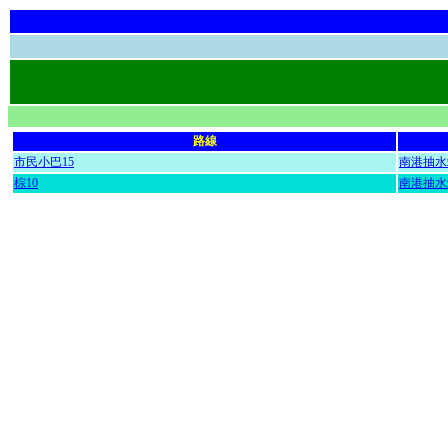
路線
市民小巴15
南港抽水
棕10
南港抽水