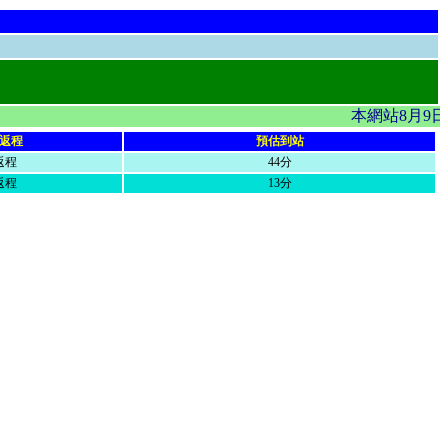
本網站8月9
返程
預估到站
返程
44分
返程
13分