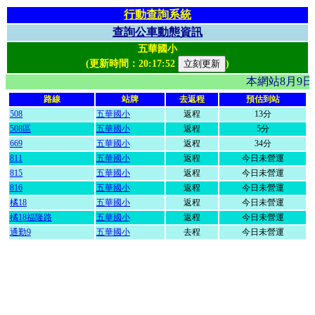
行動查詢系統
查詢公車動態資訊
五華國小
(更新時間：
20:17:52
)
本網站8月9
路線
站牌
去返程
預估到站
508
五華國小
返程
13分
508區
五華國小
返程
5分
669
五華國小
返程
34分
811
五華國小
返程
今日未營運
815
五華國小
返程
今日未營運
816
五華國小
返程
今日未營運
橘18
五華國小
返程
今日未營運
橘18福隆路
五華國小
返程
今日未營運
通勤9
五華國小
去程
今日未營運