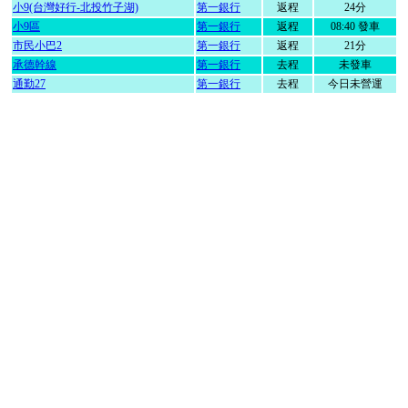
小9(台灣好行-北投竹子湖)
第一銀行
返程
24分
小9區
第一銀行
返程
08:40 發車
市民小巴2
第一銀行
返程
21分
承德幹線
第一銀行
去程
未發車
通勤27
第一銀行
去程
今日未營運