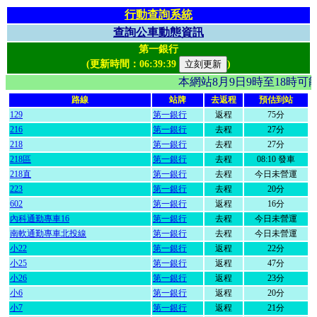
行動查詢系統
查詢公車動態資訊
第一銀行
(更新時間：
06:39:39
)
本網站8月9日9時至18時
路線
站牌
去返程
預估到站
129
第一銀行
返程
75分
216
第一銀行
去程
27分
218
第一銀行
去程
27分
218區
第一銀行
去程
08:10 發車
218直
第一銀行
去程
今日未營運
223
第一銀行
去程
20分
602
第一銀行
返程
16分
內科通勤專車16
第一銀行
去程
今日未營運
南軟通勤專車北投線
第一銀行
去程
今日未營運
小22
第一銀行
返程
22分
小25
第一銀行
返程
47分
小26
第一銀行
返程
23分
小6
第一銀行
返程
20分
小7
第一銀行
返程
21分