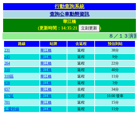
行動查詢系統
查詢公車動態資訊
華江橋
(更新時間：
14:35:21
)
８／１３演習
路線
站牌
去返程
預估到站
231
華江橋
返程
38分
245
華江橋
返程
9分
264
華江橋
返程
22分
310
華江橋
返程
40分
310區
華江橋
返程
11分
656
華江橋
返程
3分
657
華江橋
去程
34分
657延
華江橋
去程
16:00 發車
701
華江橋
返程
15分
仁愛幹線
華江橋
返程
11分