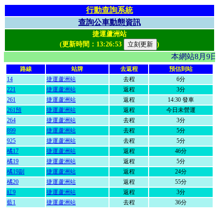
行動查詢系統
查詢公車動態資訊
捷運蘆洲站
(更新時間：
13:26:53
)
本網站8月9
路線
站牌
去返程
預估到站
14
捷運蘆洲站
去程
6分
221
捷運蘆洲站
返程
3分
261
捷運蘆洲站
返程
14:30 發車
261預
捷運蘆洲站
返程
今日未營運
264
捷運蘆洲站
去程
3分
899
捷運蘆洲站
去程
5分
925
捷運蘆洲站
去程
5分
橘17
捷運蘆洲站
返程
46分
橘19
捷運蘆洲站
返程
5分
橘19副
捷運蘆洲站
返程
24分
橘20
捷運蘆洲站
返程
55分
紅9
捷運蘆洲站
返程
3分
藍1
捷運蘆洲站
去程
36分