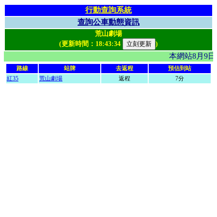
行動查詢系統
查詢公車動態資訊
荒山劇場
(更新時間：
18:43:34
)
本網站8月9
路線
站牌
去返程
預估到站
紅35
荒山劇場
返程
7分