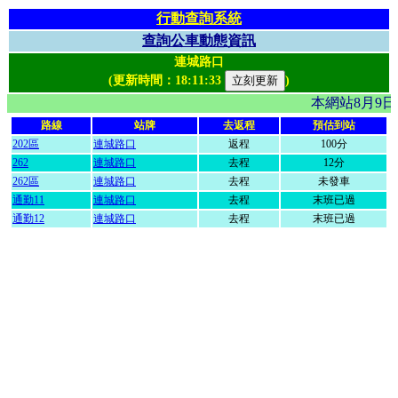
行動查詢系統
查詢公車動態資訊
連城路口
(更新時間：
18:11:33
)
本網站8月9
路線
站牌
去返程
預估到站
202區
連城路口
返程
100分
262
連城路口
去程
12分
262區
連城路口
去程
未發車
通勤11
連城路口
去程
末班已過
通勤12
連城路口
去程
末班已過