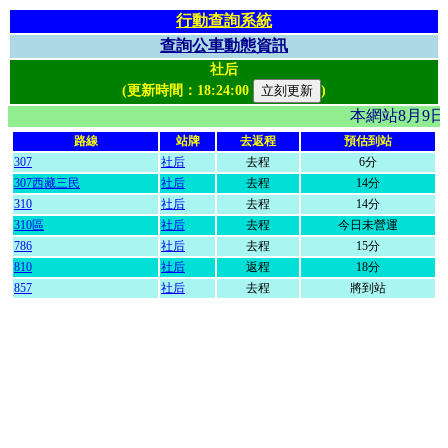
行動查詢系統
查詢公車動態資訊
社后
(更新時間：
18:24:00
)
本網站8月9
路線
站牌
去返程
預估到站
307
社后
去程
6分
307西藏三民
社后
去程
14分
310
社后
去程
14分
310區
社后
去程
今日未營運
786
社后
去程
15分
810
社后
返程
18分
857
社后
去程
將到站