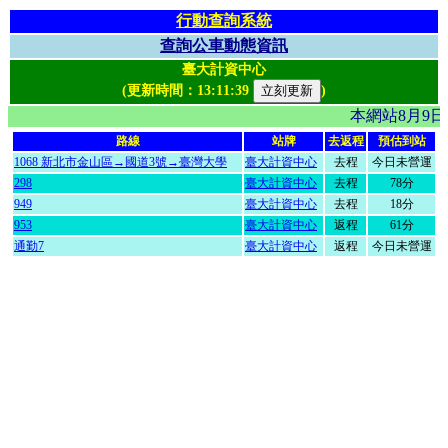
行動查詢系統
查詢公車動態資訊
臺大計資中心
(更新時間：
13:11:39
)
本網站8月9
路線
站牌
去返程
預估到站
1068 新北市金山區→國道3號→臺灣大學
臺大計資中心
去程
今日未營運
298
臺大計資中心
去程
78分
949
臺大計資中心
去程
18分
953
臺大計資中心
返程
61分
通勤7
臺大計資中心
返程
今日未營運