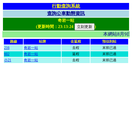
行動查詢系統
查詢公車動態資訊
奇岩一站
(更新時間：
23:13:24
)
本網站8月9
路線
站牌
去返程
預估到站
216
奇岩一站
去程
末班已過
602
奇岩一站
返程
末班已過
小21
奇岩一站
去程
末班已過