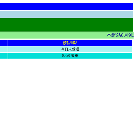
本網站8月9日
預估到站
今日未營運
05:30 發車