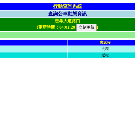
行動查詢系統
查詢公車動態資訊
忠孝大道路口
(更新時間：
04:01:28
)
去返程
去程
返程