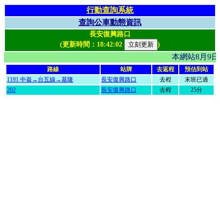
行動查詢系統
查詢公車動態資訊
長安復興路口
(更新時間：
18:42:02
)
本網站8月9
路線
站牌
去返程
預估到站
1191 中崙→台五線→基隆
長安復興路口
去程
末班已過
202
長安復興路口
去程
25分