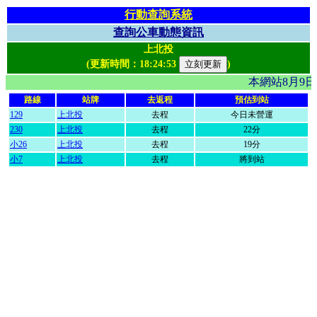
行動查詢系統
查詢公車動態資訊
上北投
(更新時間：
18:24:53
)
本網站8月9
路線
站牌
去返程
預估到站
129
上北投
去程
今日未營運
230
上北投
去程
22分
小26
上北投
去程
19分
小7
上北投
去程
將到站