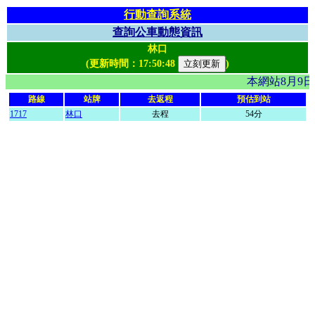
行動查詢系統
查詢公車動態資訊
林口
(更新時間：
17:50:48
)
本網站8月9
路線
站牌
去返程
預估到站
1717
林口
去程
54分